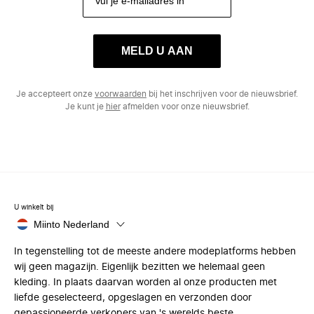
MELD U AAN
Je accepteert onze
voorwaarden
bij het inschrijven voor de nieuwsbrief.
Je kunt je
hier
afmelden voor onze nieuwsbrief.
U winkelt bij
Miinto Nederland
In tegenstelling tot de meeste andere modeplatforms hebben
wij geen magazijn. Eigenlijk bezitten we helemaal geen
kleding. In plaats daarvan worden al onze producten met
liefde geselecteerd, opgeslagen en verzonden door
gepassioneerde verkopers van 's werelds beste