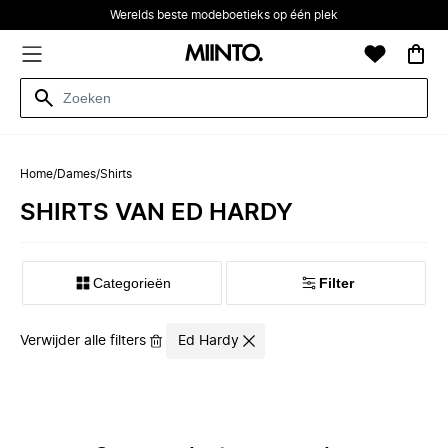
Werelds beste modeboetieks op één plek
Home
/
Dames
/
Shirts
SHIRTS VAN ED HARDY
Categorieën
Filter
Verwijder alle filters
Ed Hardy