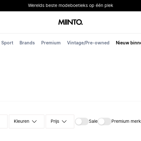
Werelds beste modeboetieks op één plek
Sport
Brands
Premium
Vintage/Pre-owned
Nieuw binn
Kleuren
Prijs
Sale
Premium mer