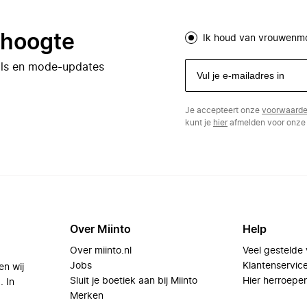
e hoogte
Ik houd van vrouwenm
eals en mode-updates
Je accepteert onze
voorwaard
kunt je
hier
afmelden voor onze 
Over Miinto
Help
Over miinto.nl
Veel gestelde
Jobs
Klantenservic
en wij
Sluit je boetiek aan bij Miinto
Hier herroepe
. In
Merken