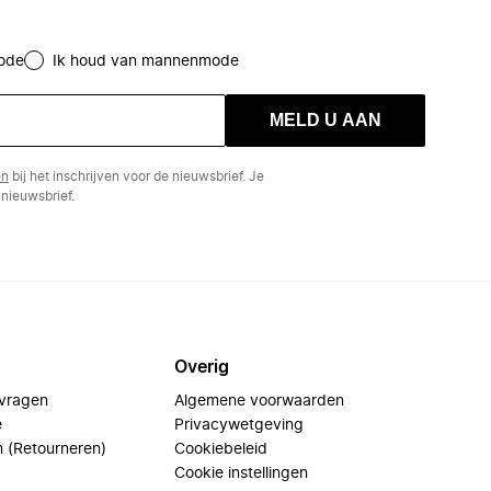
ode
Ik houd van mannenmode
MELD U AAN
en
bij het inschrijven voor de nieuwsbrief. Je
nieuwsbrief.
Overig
 vragen
Algemene voorwaarden
e
Privacywetgeving
n (Retourneren)
Cookiebeleid
Cookie instellingen