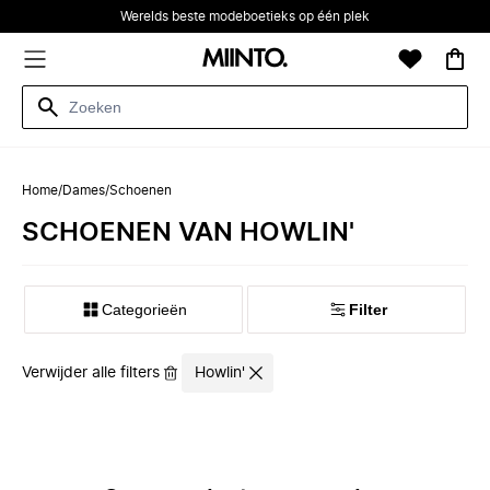
Werelds beste modeboetieks op één plek
Home
/
Dames
/
Schoenen
SCHOENEN VAN HOWLIN'
Categorieën
Filter
Verwijder alle filters
Howlin'