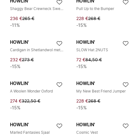
HOWLIN'
HOWLIN'
Shaggy Bear Crewneck Sweater
Pull Up to the Bumper
236 €
265 €
228 €
268 €
-11%
-15%
HOWLIN'
HOWLIN'
Cardigan in Shetlandwol met overhemdkraag
SLOW Hat 2NUTS
232 €
273 €
72 €
84,50 €
-15%
-15%
HOWLIN'
HOWLIN'
A Woolen Wonder Oxford
My New Best Friend Jumper
274 €
322,50 €
228 €
268 €
-15%
-15%
HOWLIN'
HOWLIN'
Marled Fantasies Sjaal
Cosmic Vest