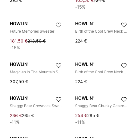
293 €
105,50 €
124 €
-15%
HOWLIN'
HOWLIN'
Future Memories Sweater
Birth of the Cool Crew Neck Sweater
181,50 €
213,50 €
224 €
-15%
HOWLIN'
HOWLIN'
Magician In The Mountain Sweater
Birth of the Cool Crew Neck Sweater
307,50 €
224 €
HOWLIN'
HOWLIN'
Shaggy Bear Crewneck Sweater
Shaggy Bear Chunky Gestreepte Trui
236 €
265 €
254 €
285 €
-11%
-11%