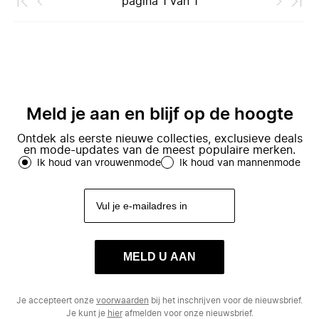
pagina
1
van
1
Meld je aan en blijf op de hoogte
Ontdek als eerste nieuwe collecties, exclusieve deals
en mode-updates van de meest populaire merken.
Ik houd van vrouwenmode
Ik houd van mannenmode
MELD U AAN
Je accepteert onze
voorwaarden
bij het inschrijven voor de nieuwsbrief.
Je kunt je
hier
afmelden voor onze nieuwsbrief.