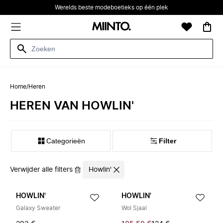
Werelds beste modeboetieks op één plek
Home
/
Heren
HEREN VAN HOWLIN'
Categorieën
Filter
Verwijder alle filters
Howlin'
HOWLIN'
HOWLIN'
Galaxy Sweater
Wol Sjaal