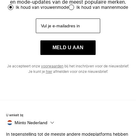
en mode-updates van de meest populaire merken.
Ik houd van vrouwenmode
Ik houd van mannenmode
MELD U AAN
Je accepteert onze
voorwaarden
bij het inschrijven voor de nieuwsbrief.
Je kunt je
hier
afmelden voor onze nieuwsbrief.
U winkelt bij
Miinto Nederland
In tegenstelling tot de meeste andere modeplatforms hebben