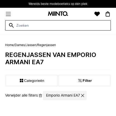
Werelds beste modeboetieks op één plek
Home
/
Dames
/
Jassen
/
Regenjassen
REGENJASSEN VAN EMPORIO
ARMANI EA7
Categorieën
Filter
Verwijder alle filters
Emporio Armani EA7