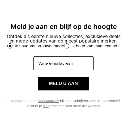
Meld je aan en blijf op de hoogte
Ontdek als eerste nieuwe collecties, exclusieve deals
en mode-updates van de meest populaire merken.
Ik houd van vrouwenmode
Ik houd van mannenmode
MELD U AAN
Je accepteert onze
voorwaarden
bij het inschrijven voor de nieuwsbrief.
Je kunt je
hier
afmelden voor onze nieuwsbrief.