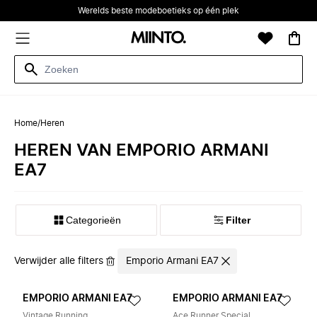
Werelds beste modeboetieks op één plek
Home
/
Heren
HEREN VAN EMPORIO ARMANI
EA7
Categorieën
Filter
Verwijder alle filters
Emporio Armani EA7
EMPORIO ARMANI EA7
EMPORIO ARMANI EA7
Vintage Running
Ace Runner Special