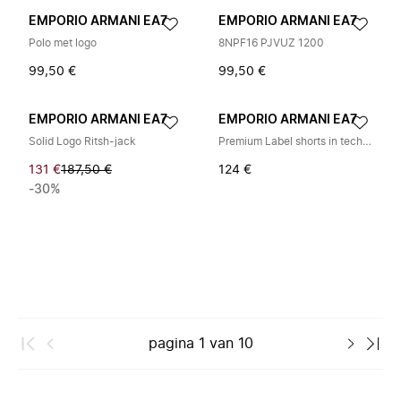
EMPORIO ARMANI EA7
EMPORIO ARMANI EA7
Polo met logo
8NPF16 PJVUZ 1200
99,50 €
99,50 €
EMPORIO ARMANI EA7
EMPORIO ARMANI EA7
Solid Logo Ritsh-jack
Premium Label shorts in technisch materiaal
131 €
187,50 €
124 €
-30%
pagina
1
van
10