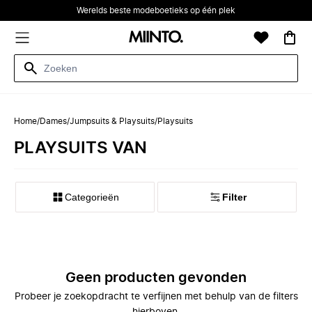
Werelds beste modeboetieks op één plek
Home
/
Dames
/
Jumpsuits & Playsuits
/
Playsuits
PLAYSUITS VAN
Categorieën
Filter
Geen producten gevonden
Probeer je zoekopdracht te verfijnen met behulp van de filters