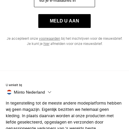
MELD U AAN
Je accepteert onze
voorwaarden
bij het inschrijven voor de nieuwsbrief.
Je kunt je
hier
afmelden voor onze nieuwsbrief.
U winkelt bij
Miinto Nederland
In tegenstelling tot de meeste andere modeplatforms hebben
wij geen magazijn. Eigenlijk bezitten we helemaal geen
kleding. In plaats daarvan worden al onze producten met
liefde geselecteerd, opgeslagen en verzonden door
gepassioneerde verkopers van 's werelds beste