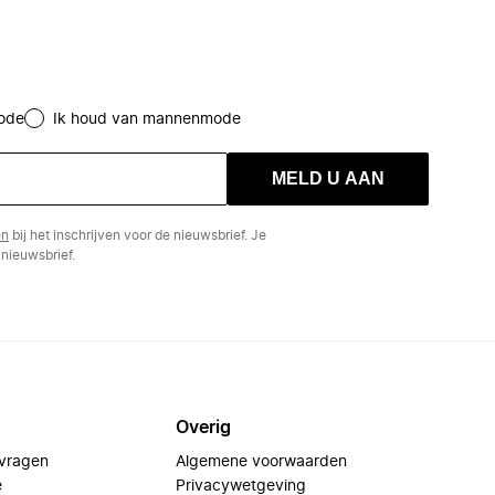
ode
Ik houd van mannenmode
MELD U AAN
en
bij het inschrijven voor de nieuwsbrief. Je
nieuwsbrief.
Overig
 vragen
Algemene voorwaarden
e
Privacywetgeving