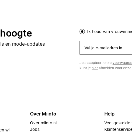
e hoogte
Ik houd van vrouwenm
eals en mode-updates
Je accepteert onze
voorwaard
kunt je
hier
afmelden voor onze 
Over Miinto
Help
Over miinto.nl
Veel gestelde
Jobs
Klantenservic
en wij