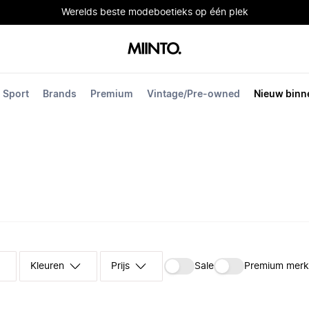
Werelds beste modeboetieks op één plek
Sport
Brands
Premium
Vintage/Pre-owned
Nieuw binn
Kleuren
Prijs
Sale
Premium mer