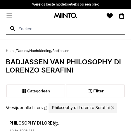
Werelds beste modeboetieks op één plek
Home
/
Dames
/
Nachtkleding
/
Badjassen
BADJASSEN VAN PHILOSOPHY DI
LORENZO SERAFINI
Categorieën
Filter
Verwijder alle filters
Philosophy di Lorenzo Serafini
PHILOSOPHY DI LORENZO SERAFINI
Knie-lange Jas