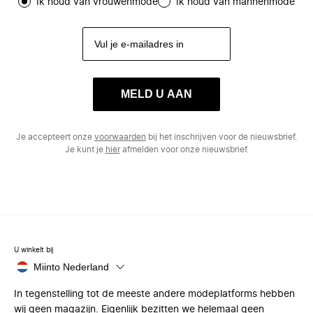
Ik houd van vrouwenmode
Ik houd van mannenmode
MELD U AAN
Je accepteert onze
voorwaarden
bij het inschrijven voor de nieuwsbrief.
Je kunt je
hier
afmelden voor onze nieuwsbrief.
U winkelt bij
Miinto Nederland
In tegenstelling tot de meeste andere modeplatforms hebben
wij geen magazijn. Eigenlijk bezitten we helemaal geen