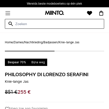
Werelds beste modeboetieks op één plek
Home
/
Dames
/
Nachtkleding
/
Badjassen
/
Knie-lange Jas
Bespaar 70%
Bijna weg
PHILOSOPHY DI LORENZO SERAFINI
Knie-lange Jas
851 €
255 €
Voeg toe aan favorieten