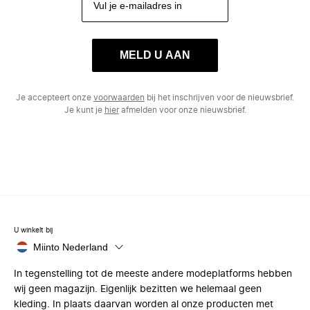
MELD U AAN
Je accepteert onze
voorwaarden
bij het inschrijven voor de nieuwsbrief.
Je kunt je
hier
afmelden voor onze nieuwsbrief.
U winkelt bij
Miinto Nederland
In tegenstelling tot de meeste andere modeplatforms hebben
wij geen magazijn. Eigenlijk bezitten we helemaal geen
kleding. In plaats daarvan worden al onze producten met