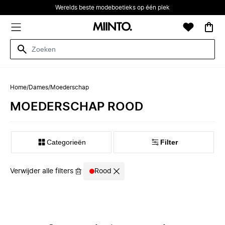
Werelds beste modeboetieks op één plek
Home
/
Dames
/
Moederschap
MOEDERSCHAP ROOD
Categorieën
Filter
Verwijder alle filters
Rood