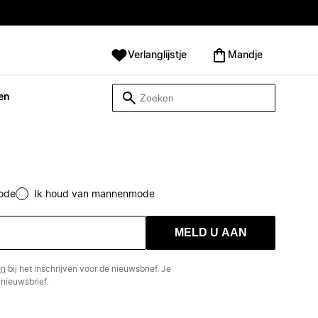
Verlanglijstje
Mandje
en
ode
Ik houd van mannenmode
MELD U AAN
en
bij het inschrijven voor de nieuwsbrief. Je
nieuwsbrief.