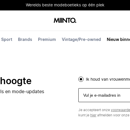
Werelds beste modeboetieks op één plek
Sport
Brands
Premium
Vintage/Pre-owned
Nieuw binn
e hoogte
Ik houd van vrouwenm
eals en mode-updates
Je accepteert onze
voorwaard
kunt je
hier
afmelden voor onze 