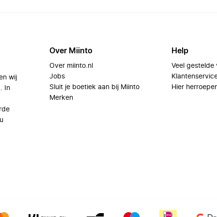
Over Miinto
Help
Over miinto.nl
Veel gestelde
Jobs
Klantenservic
en wij
Sluit je boetiek aan bij Miinto
Hier herroepe
. In
Merken
rde
u