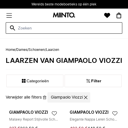
Werelds beste modeboetieks op één plek
Home
/
Dames
/
Schoenen
/
Laarzen
LAARZEN VAN GIAMPAOLO VIOZZI
Categorieën
Filter
Verwijder alle filters
Giampaolo Viozzi
GIAMPAOLO VIOZZI
GIAMPAOLO VIOZZI
Malawy Report Stijlvolle Schoenencollectie
Elegante Nappa Leren Schoenen