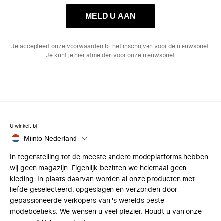
MELD U AAN
Je accepteert onze
voorwaarden
bij het inschrijven voor de nieuwsbrief.
Je kunt je
hier
afmelden voor onze nieuwsbrief.
U winkelt bij
Miinto Nederland
In tegenstelling tot de meeste andere modeplatforms hebben
wij geen magazijn. Eigenlijk bezitten we helemaal geen
kleding. In plaats daarvan worden al onze producten met
liefde geselecteerd, opgeslagen en verzonden door
gepassioneerde verkopers van 's werelds beste
modeboetieks. We wensen u veel plezier. Houdt u van onze