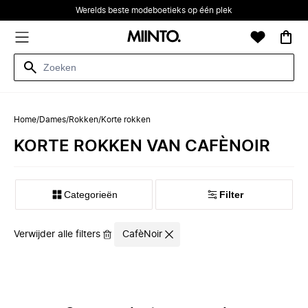
Werelds beste modeboetieks op één plek
Home
/
Dames
/
Rokken
/
Korte rokken
KORTE ROKKEN VAN CAFÈNOIR
Categorieën
Filter
Verwijder alle filters
CafèNoir