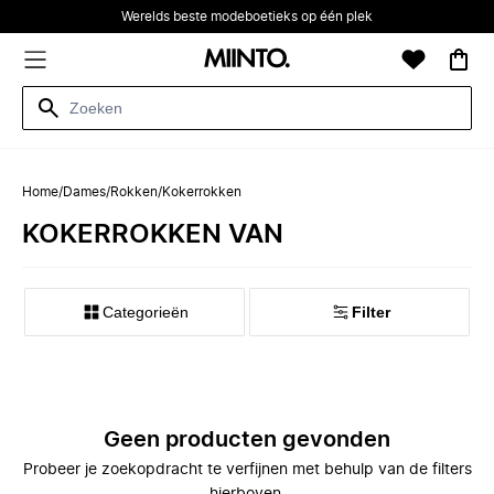
Werelds beste modeboetieks op één plek
Home
/
Dames
/
Rokken
/
Kokerrokken
KOKERROKKEN VAN
Categorieën
Filter
Geen producten gevonden
Probeer je zoekopdracht te verfijnen met behulp van de filters