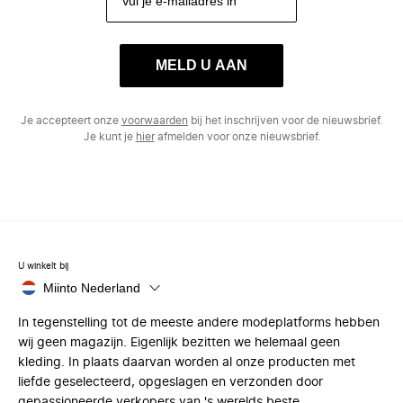
MELD U AAN
Je accepteert onze
voorwaarden
bij het inschrijven voor de nieuwsbrief.
Je kunt je
hier
afmelden voor onze nieuwsbrief.
U winkelt bij
Miinto Nederland
In tegenstelling tot de meeste andere modeplatforms hebben
wij geen magazijn. Eigenlijk bezitten we helemaal geen
kleding. In plaats daarvan worden al onze producten met
liefde geselecteerd, opgeslagen en verzonden door
gepassioneerde verkopers van 's werelds beste