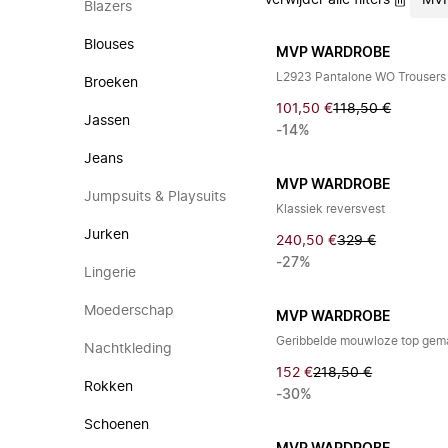
Verwijder alle filters
MVP
Blazers
Blouses
MVP WARDROBE
L2923 Pantalone WO Trousers
Broeken
101,50 €
118,50 €
Jassen
-14%
Jeans
MVP WARDROBE
Jumpsuits & Playsuits
Klassiek reversvest
Jurken
240,50 €
329 €
-27%
Lingerie
Moederschap
MVP WARDROBE
Geribbelde mouwloze top gemaa
Nachtkleding
152 €
218,50 €
Rokken
-30%
Schoenen