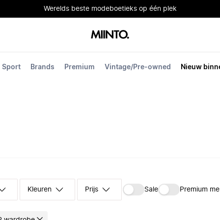
Werelds beste modeboetieks op één plek
Sport
Brands
Premium
Vintage/Pre-owned
Nieuw binn
Kleuren
Prijs
Sale
Premium me