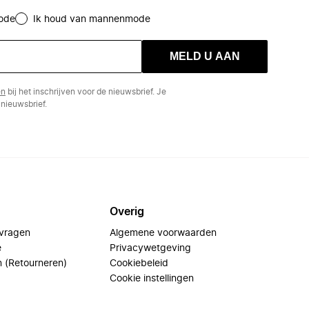
ode
Ik houd van mannenmode
MELD U AAN
en
bij het inschrijven voor de nieuwsbrief. Je
nieuwsbrief.
Overig
 vragen
Algemene voorwaarden
e
Privacywetgeving
n (Retourneren)
Cookiebeleid
Cookie instellingen