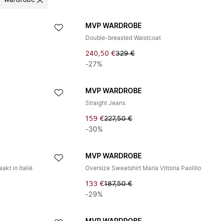
 wardrobe
MVP WARDROBE
Double-breasted Waistcoat
240,50 €
329 €
-27%
MVP WARDROBE
Straight Jeans
159 €
227,50 €
-30%
MVP WARDROBE
kt in Italië
Oversize Sweatshirt Maria Vittoria Paolillo
133 €
187,50 €
-29%