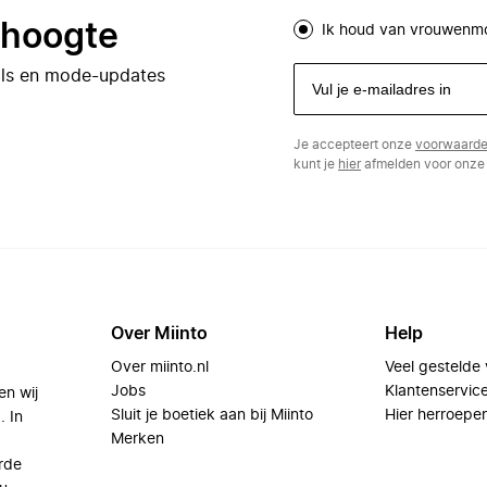
e hoogte
Ik houd van vrouwenm
eals en mode-updates
Je accepteert onze
voorwaard
kunt je
hier
afmelden voor onze 
Over Miinto
Help
Over miinto.nl
Veel gestelde
Jobs
Klantenservic
en wij
Sluit je boetiek aan bij Miinto
Hier herroepe
. In
Merken
rde