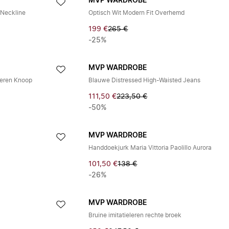
MVP WARDROBE
 Neckline
Optisch Wit Modern Fit Overhemd
199 €
265 €
-25%
MVP WARDROBE
veren Knoop
Blauwe Distressed High-Waisted Jeans
111,50 €
223,50 €
-50%
MVP WARDROBE
Handdoekjurk Maria Vittoria Paolillo Aurora
101,50 €
138 €
-26%
MVP WARDROBE
s
Bruine imitatieleren rechte broek