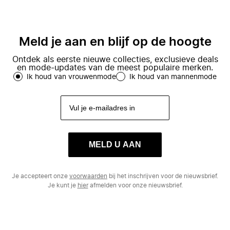
Meld je aan en blijf op de hoogte
Ontdek als eerste nieuwe collecties, exclusieve deals
en mode-updates van de meest populaire merken.
Ik houd van vrouwenmode
Ik houd van mannenmode
MELD U AAN
Je accepteert onze
voorwaarden
bij het inschrijven voor de nieuwsbrief.
Je kunt je
hier
afmelden voor onze nieuwsbrief.