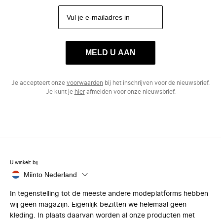
MELD U AAN
Je accepteert onze
voorwaarden
bij het inschrijven voor de nieuwsbrief.
Je kunt je
hier
afmelden voor onze nieuwsbrief.
U winkelt bij
Miinto Nederland
In tegenstelling tot de meeste andere modeplatforms hebben
wij geen magazijn. Eigenlijk bezitten we helemaal geen
kleding. In plaats daarvan worden al onze producten met