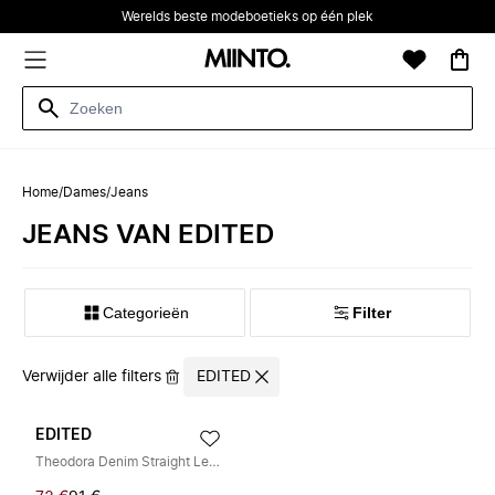
Werelds beste modeboetieks op één plek
Home
/
Dames
/
Jeans
JEANS VAN EDITED
Categorieën
Filter
Verwijder alle filters
EDITED
EDITED
Theodora Denim Straight Leg Jeans