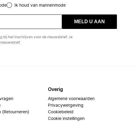
ode
Ik houd van mannenmode
MELD U AAN
en
bij het inschrijven voor de nieuwsbrief. Je
nieuwsbrief.
Overig
 vragen
Algemene voorwaarden
e
Privacywetgeving
n (Retourneren)
Cookiebeleid
Cookie instellingen