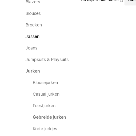
Verwijder alle filters
Gia
Blazers
Blouses
Broeken
Jassen
Jeans
Jumpsuits & Playsuits
Jurken
Blousejurken
Casual jurken
Feestjurken
Gebreide jurken
Korte jurkjes