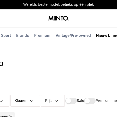
Werelds beste modeboetieks op één plek
Sport
Brands
Premium
Vintage/Pre-owned
Nieuw binn
O
Kleuren
Prijs
Sale
Premium me