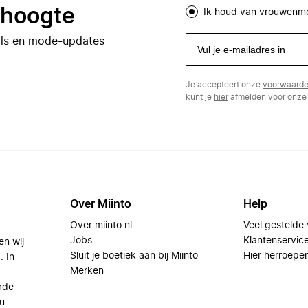
e hoogte
Ik houd van vrouwenm
eals en mode-updates
Je accepteert onze
voorwaard
kunt je
hier
afmelden voor onze 
Over Miinto
Help
Over miinto.nl
Veel gestelde
Jobs
Klantenservic
en wij
Sluit je boetiek aan bij Miinto
Hier herroepe
. In
Merken
rde
u