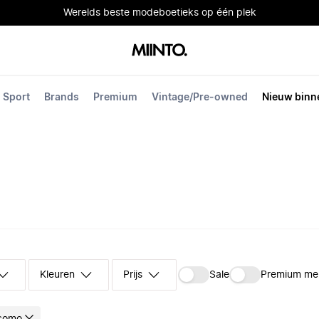
Werelds beste modeboetieks op één plek
Sport
Brands
Premium
Vintage/Pre-owned
Nieuw binn
Kleuren
Prijs
Sale
Premium me