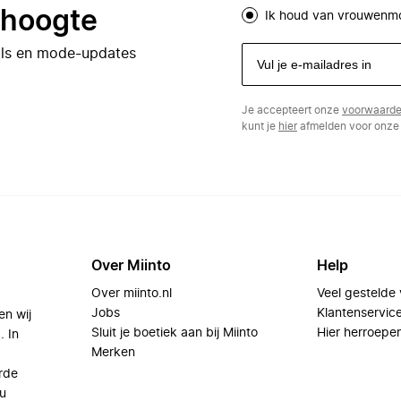
e hoogte
Ik houd van vrouwenm
eals en mode-updates
Je accepteert onze
voorwaard
kunt je
hier
afmelden voor onze 
Over Miinto
Help
Over miinto.nl
Veel gestelde
Jobs
Klantenservic
en wij
Sluit je boetiek aan bij Miinto
Hier herroepe
. In
Merken
rde
u