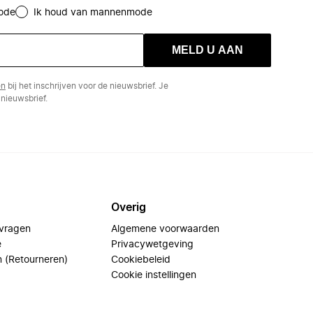
ode
Ik houd van mannenmode
MELD U AAN
en
bij het inschrijven voor de nieuwsbrief. Je
nieuwsbrief.
Overig
 vragen
Algemene voorwaarden
e
Privacywetgeving
n (Retourneren)
Cookiebeleid
Cookie instellingen