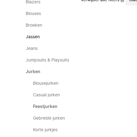
Verwijder alle filters
Gia
Blazers
Blouses
Broeken
Jassen
Jeans
Jumpsuits & Playsuits
Jurken
Blousejurken
Casual jurken
Feestjurken
Gebreide jurken
Korte jurkjes