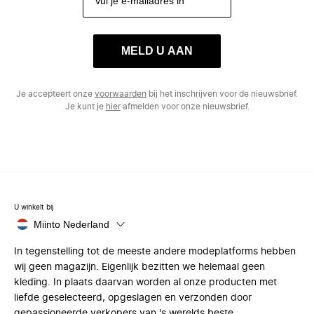
MELD U AAN
Je accepteert onze
voorwaarden
bij het inschrijven voor de nieuwsbrief.
Je kunt je
hier
afmelden voor onze nieuwsbrief.
U winkelt bij
Miinto Nederland
In tegenstelling tot de meeste andere modeplatforms hebben
wij geen magazijn. Eigenlijk bezitten we helemaal geen
kleding. In plaats daarvan worden al onze producten met
liefde geselecteerd, opgeslagen en verzonden door
gepassioneerde verkopers van 's werelds beste