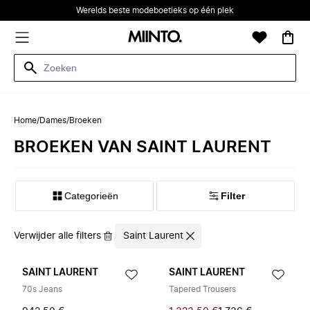
Werelds beste modeboetieks op één plek
Home
/
Dames
/
Broeken
BROEKEN VAN SAINT LAURENT
Categorieën
Filter
Verwijder alle filters
Saint Laurent
SAINT LAURENT
SAINT LAURENT
70s Jeans
Tapered Trousers