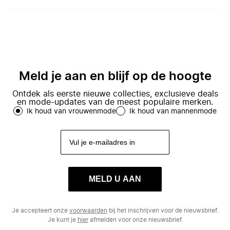
Meld je aan en blijf op de hoogte
Ontdek als eerste nieuwe collecties, exclusieve deals
en mode-updates van de meest populaire merken.
Ik houd van vrouwenmode
Ik houd van mannenmode
MELD U AAN
Je accepteert onze
voorwaarden
bij het inschrijven voor de nieuwsbrief.
Je kunt je
hier
afmelden voor onze nieuwsbrief.