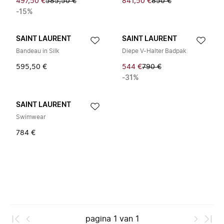
497,50 €
585,50 €
841,50 €
850 €
-15%
SAINT LAURENT
SAINT LAURENT
Bandeau in Silk
Diepe V-Halter Badpak
595,50 €
544 €
790 €
-31%
SAINT LAURENT
Swimwear
784 €
pagina
1
van
1