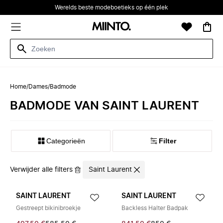
Werelds beste modeboetieks op één plek
Home
/
Dames
/
Badmode
BADMODE VAN SAINT LAURENT
Categorieën
Filter
Verwijder alle filters
Saint Laurent
SAINT LAURENT
SAINT LAURENT
Gestreept bikinibroekje
Backless Halter Badpak