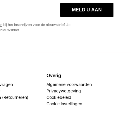
MELD U AAN
en
bij het inschrijven voor de nieuwsbrief. Je
nieuwsbrief.
Overig
 vragen
Algemene voorwaarden
e
Privacywetgeving
n (Retourneren)
Cookiebeleid
Cookie instellingen