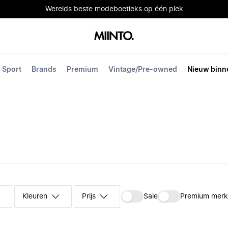
Werelds beste modeboetieks op één plek
Sport
Brands
Premium
Vintage/Pre-owned
Nieuw binn
Kleuren
Prijs
Sale
Premium mer