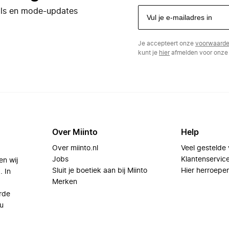
eals en mode-updates
Je accepteert onze
voorwaard
kunt je
hier
afmelden voor onze 
Over Miinto
Help
Over miinto.nl
Veel gestelde
Jobs
Klantenservic
en wij
Sluit je boetiek aan bij Miinto
Hier herroepe
. In
Merken
rde
u