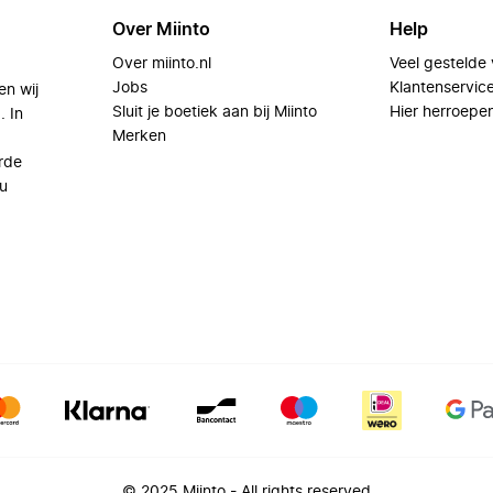
Over Miinto
Help
Over miinto.nl
Veel gestelde
Jobs
Klantenservic
en wij
Sluit je boetiek aan bij Miinto
Hier herroepe
. In
Merken
rde
u
© 2025 Miinto - All rights reserved