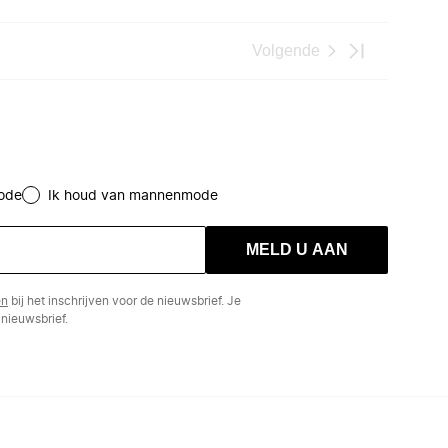
Volgende
ode
Ik houd van mannenmode
MELD U AAN
en
bij het inschrijven voor de nieuwsbrief. Je
nieuwsbrief.