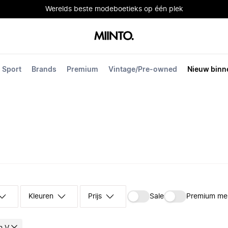
Werelds beste modeboetieks op één plek
Sport
Brands
Premium
Vintage/Pre-owned
Nieuw binn
Kleuren
Prijs
Sale
Premium me