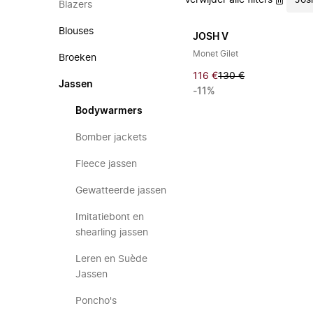
Verwijder alle filters
Jos
Blazers
Blouses
JOSH V
Monet Gilet
Broeken
116 €
130 €
Jassen
-11%
Bodywarmers
Bomber jackets
Fleece jassen
Gewatteerde jassen
Imitatiebont en
shearling jassen
Leren en Suède
Jassen
Poncho's