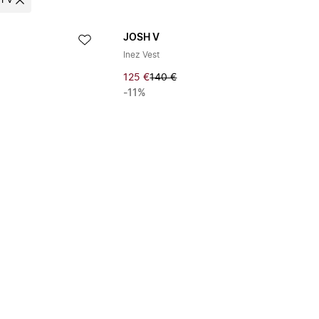
h V
JOSH V
Inez Vest
125 €
140 €
-11%