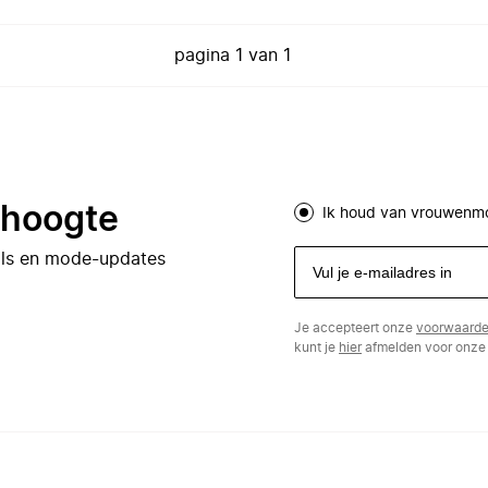
pagina
1
van
1
e hoogte
Ik houd van vrouwenm
eals en mode-updates
Je accepteert onze
voorwaard
kunt je
hier
afmelden voor onze 