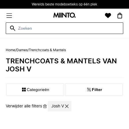
Werelds beste modeboetieks op één plek
Home
/
Dames
/
Trenchcoats & Mantels
TRENCHCOATS & MANTELS VAN
JOSH V
Categorieën
Filter
Verwijder alle filters
Josh V