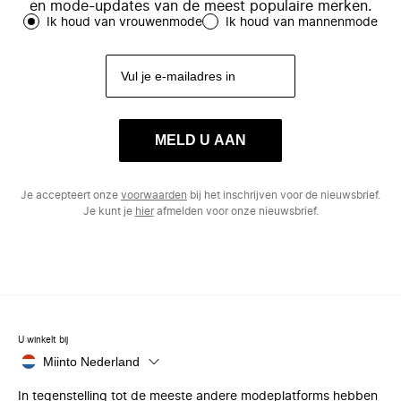
en mode-updates van de meest populaire merken.
Ik houd van vrouwenmode
Ik houd van mannenmode
MELD U AAN
Je accepteert onze
voorwaarden
bij het inschrijven voor de nieuwsbrief.
Je kunt je
hier
afmelden voor onze nieuwsbrief.
U winkelt bij
Miinto Nederland
In tegenstelling tot de meeste andere modeplatforms hebben