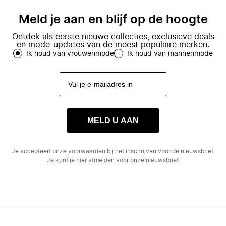
Meld je aan en blijf op de hoogte
Ontdek als eerste nieuwe collecties, exclusieve deals
en mode-updates van de meest populaire merken.
Ik houd van vrouwenmode
Ik houd van mannenmode
MELD U AAN
Je accepteert onze
voorwaarden
bij het inschrijven voor de nieuwsbrief.
Je kunt je
hier
afmelden voor onze nieuwsbrief.