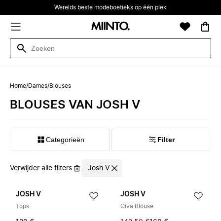
Werelds beste modeboetieks op één plek
Home
/
Dames
/
Blouses
BLOUSES VAN JOSH V
Categorieën
Filter
Verwijder alle filters
Josh V
JOSH V
JOSH V
Tops
Oiva Blouse