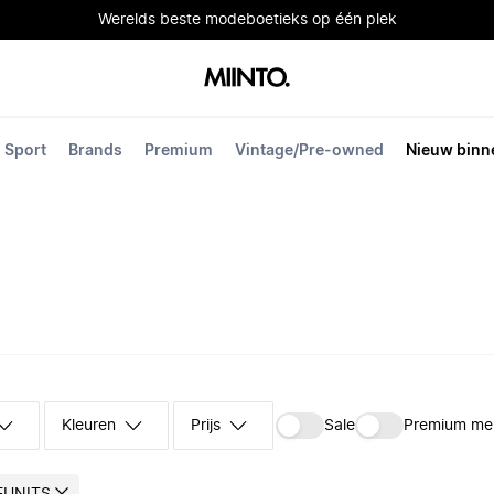
Werelds beste modeboetieks op één plek
Sport
Brands
Premium
Vintage/Pre-owned
Nieuw binn
Kleuren
Prijs
Sale
Premium me