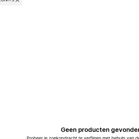
EUNITS
Geen producten gevonde
Probeer je zoekopdracht te verfijnen met behulp van de 