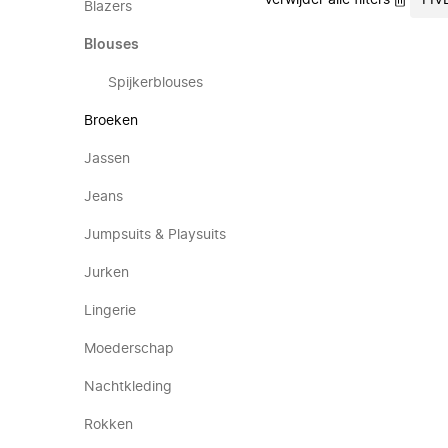
Verwijder alle filters
FIV
Blazers
Blouses
Spijkerblouses
Broeken
Jassen
Jeans
Jumpsuits & Playsuits
Jurken
Lingerie
Moederschap
Nachtkleding
Rokken