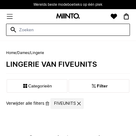
Werelds beste modeboetieks op één plek
Home
/
Dames
/
Lingerie
LINGERIE VAN FIVEUNITS
Categorieën
Filter
Verwijder alle filters
FIVEUNITS