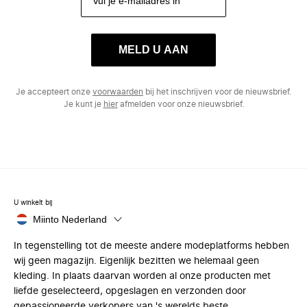
MELD U AAN
Je accepteert onze
voorwaarden
bij het inschrijven voor de nieuwsbrief.
Je kunt je
hier
afmelden voor onze nieuwsbrief.
U winkelt bij
Miinto Nederland
In tegenstelling tot de meeste andere modeplatforms hebben
wij geen magazijn. Eigenlijk bezitten we helemaal geen
kleding. In plaats daarvan worden al onze producten met
liefde geselecteerd, opgeslagen en verzonden door
gepassioneerde verkopers van 's werelds beste