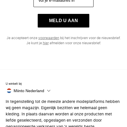
MELD U AAN
Je accepteert onze
voorwaarden
bij het inschrijven voor de nieuwsbrief.
Je kunt je
hier
afmelden voor onze nieuwsbrief.
U winkelt bij
Miinto Nederland
In tegenstelling tot de meeste andere modeplatforms hebben
wij geen magazijn. Eigenlijk bezitten we helemaal geen
kleding. In plaats daarvan worden al onze producten met
liefde geselecteerd, opgeslagen en verzonden door
gepassioneerde verkopers van 's werelds beste