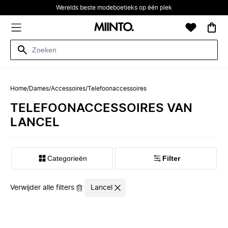
Werelds beste modeboetieks op één plek
Home
/
Dames
/
Accessoires
/
Telefoonaccessoires
TELEFOONACCESSOIRES VAN
LANCEL
Categorieën
Filter
Verwijder alle filters
Lancel