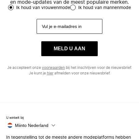
en mode-updates van de meest populaire merken.
Ik houd van vrouwenmode
Ik houd van mannenmode
MELD U AAN
Je accepteert onze
voorwaarden
bij het inschrijven voor de nieuwsbrief.
Je kunt je
hier
afmelden voor onze nieuwsbrief.
U winkelt bij
Miinto Nederland
In tegenstelling tot de meeste andere modeplatforms hebben