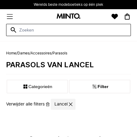
Werelds beste modeboetieks op één plek
Home
/
Dames
/
Accessoires
/
Parasols
PARASOLS VAN LANCEL
Categorieën
Filter
Verwijder alle filters
Lancel