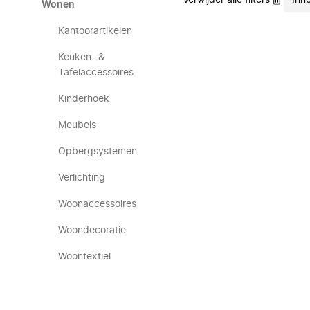
Verwijder alle filters
Inn
Wonen
Kantoorartikelen
Keuken- &
Tafelaccessoires
Kinderhoek
Meubels
Opbergsystemen
Verlichting
Woonaccessoires
Woondecoratie
Woontextiel