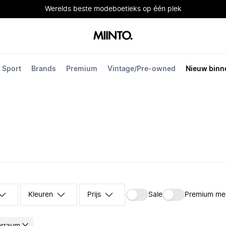
Werelds beste modeboetieks op één plek
Sport
Brands
Premium
Vintage/Pre-owned
Nieuw binn
Kleuren
Prijs
Sale
Premium me