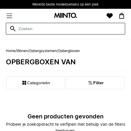
Werelds beste modeboetieks op één plek
Home
/
Wonen
/
Opbergsystemen
/
Opbergboxen
OPBERGBOXEN VAN
Categorieën
Filter
Geen producten gevonden
Probeer je zoekopdracht te verfijnen met behulp van de filters