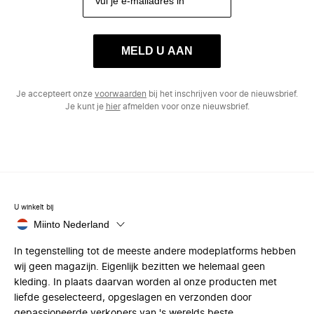
MELD U AAN
Je accepteert onze
voorwaarden
bij het inschrijven voor de nieuwsbrief.
Je kunt je
hier
afmelden voor onze nieuwsbrief.
U winkelt bij
Miinto Nederland
In tegenstelling tot de meeste andere modeplatforms hebben
wij geen magazijn. Eigenlijk bezitten we helemaal geen
kleding. In plaats daarvan worden al onze producten met
liefde geselecteerd, opgeslagen en verzonden door
gepassioneerde verkopers van 's werelds beste