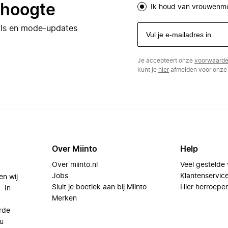
e hoogte
Ik houd van vrouwenm
eals en mode-updates
Je accepteert onze
voorwaard
kunt je
hier
afmelden voor onze 
Over Miinto
Help
Over miinto.nl
Veel gestelde
Jobs
Klantenservic
en wij
Sluit je boetiek aan bij Miinto
Hier herroepe
. In
Merken
rde
u