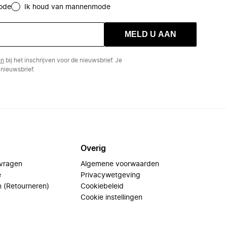
ode
Ik houd van mannenmode
MELD U AAN
en
bij het inschrijven voor de nieuwsbrief. Je
nieuwsbrief.
Overig
 vragen
Algemene voorwaarden
e
Privacywetgeving
n (Retourneren)
Cookiebeleid
Cookie instellingen