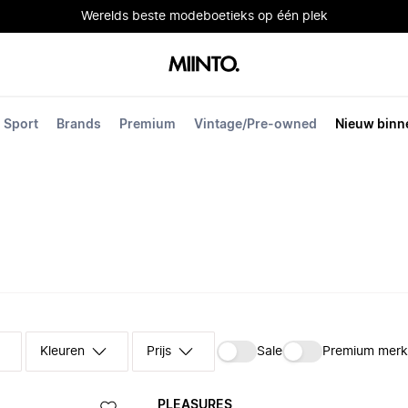
Werelds beste modeboetieks op één plek
Sport
Brands
Premium
Vintage/Pre-owned
Nieuw binn
Kleuren
Prijs
Sale
Premium mer
PLEASURES