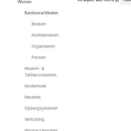
Verwijder alle filters
Rub
Wonen
Kantoorartikelen
Boeken
Notitieboeken
Organiseren
Pennen
Keuken- &
Tafelaccessoires
Kinderhoek
Meubels
Opbergsystemen
Verlichting
Woonaccessoires