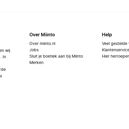
Over Miinto
Help
Over miinto.nl
Veel gestelde
Jobs
Klantenservic
en wij
Sluit je boetiek aan bij Miinto
Hier herroepe
. In
Merken
rde
u