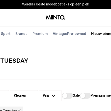
Werelds beste modeboetieks op één plek
Sport
Brands
Premium
Vintage/Pre-owned
Nieuw binn
 TUESDAY
Kleuren
Prijs
Sale
Premium me