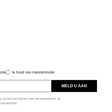
ode
Ik houd van mannenmode
MELD U AAN
en
bij het inschrijven voor de nieuwsbrief. Je
nieuwsbrief.