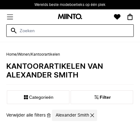
Werelds beste modeboetieks op één plek
Home
/
Wonen
/
Kantoorartikelen
KANTOORARTIKELEN VAN
ALEXANDER SMITH
Categorieën
Filter
Verwijder alle filters
Alexander Smith