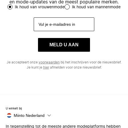
en mode-updates van de meest populaire merken.
Ik houd van vrouwenmode
Ik houd van mannenmode
MELD U AAN
Je accepteert onze
voorwaarden
bij het inschrijven voor de nieuwsbrief.
Je kunt je
hier
afmelden voor onze nieuwsbrief.
U winkelt bij
Miinto Nederland
In tegenstelling tot de meeste andere modeplatforms hebben