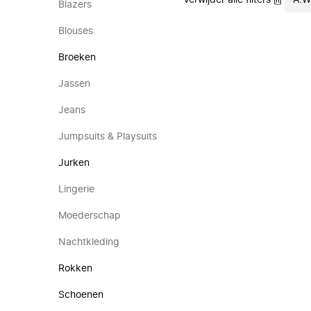
Verwijder alle filters
A.W
Blazers
Blouses
Broeken
Jassen
Jeans
Jumpsuits & Playsuits
Jurken
Lingerie
Moederschap
Nachtkleding
Rokken
Schoenen