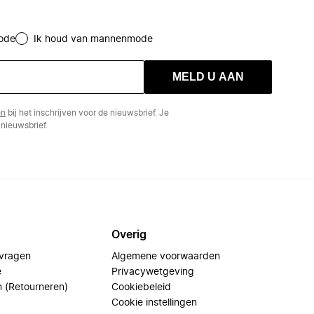
ode
Ik houd van mannenmode
MELD U AAN
en
bij het inschrijven voor de nieuwsbrief. Je
nieuwsbrief.
Overig
 vragen
Algemene voorwaarden
e
Privacywetgeving
n (Retourneren)
Cookiebeleid
Cookie instellingen