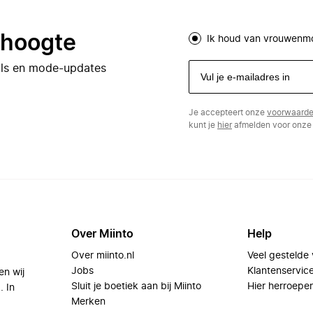
e hoogte
Ik houd van vrouwenm
eals en mode-updates
Je accepteert onze
voorwaard
kunt je
hier
afmelden voor onze 
Over Miinto
Help
Over miinto.nl
Veel gestelde
Jobs
Klantenservic
en wij
Sluit je boetiek aan bij Miinto
Hier herroepe
. In
Merken