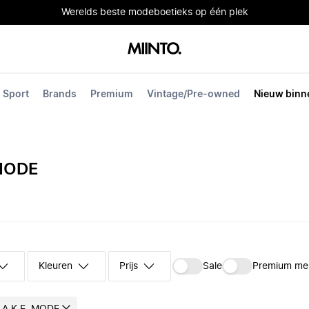
Werelds beste modeboetieks op één plek
Sport
Brands
Premium
Vintage/Pre-owned
Nieuw binn
 MODE
Kleuren
Prijs
Sale
Premium me