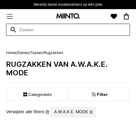
Werelds beste modeboetieks op één plek
Home
/
Dames
/
Tassen
/
Rugzakken
RUGZAKKEN VAN A.W.A.K.E.
MODE
Categorieën
Filter
Verwijder alle filters
A.W.A.K.E. MODE