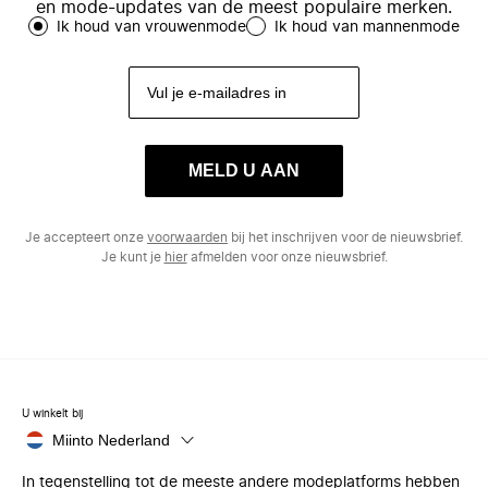
en mode-updates van de meest populaire merken.
Ik houd van vrouwenmode
Ik houd van mannenmode
MELD U AAN
Je accepteert onze
voorwaarden
bij het inschrijven voor de nieuwsbrief.
Je kunt je
hier
afmelden voor onze nieuwsbrief.
U winkelt bij
Miinto Nederland
In tegenstelling tot de meeste andere modeplatforms hebben