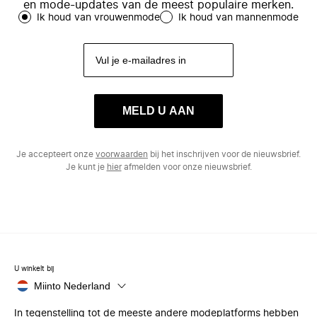
en mode-updates van de meest populaire merken.
Ik houd van vrouwenmode
Ik houd van mannenmode
MELD U AAN
Je accepteert onze
voorwaarden
bij het inschrijven voor de nieuwsbrief.
Je kunt je
hier
afmelden voor onze nieuwsbrief.
U winkelt bij
Miinto Nederland
In tegenstelling tot de meeste andere modeplatforms hebben