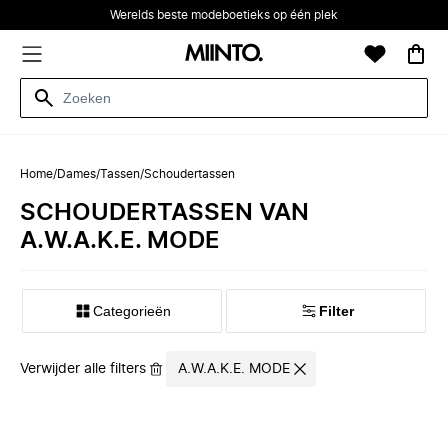
Werelds beste modeboetieks op één plek
Home
/
Dames
/
Tassen
/
Schoudertassen
SCHOUDERTASSEN VAN
A.W.A.K.E. MODE
Categorieën
Filter
Verwijder alle filters
A.W.A.K.E. MODE