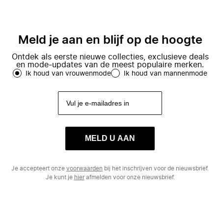
Meld je aan en blijf op de hoogte
Ontdek als eerste nieuwe collecties, exclusieve deals
en mode-updates van de meest populaire merken.
Ik houd van vrouwenmode
Ik houd van mannenmode
MELD U AAN
Je accepteert onze
voorwaarden
bij het inschrijven voor de nieuwsbrief.
Je kunt je
hier
afmelden voor onze nieuwsbrief.