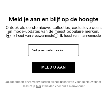
Meld je aan en blijf op de hoogte
Ontdek als eerste nieuwe collecties, exclusieve deals
en mode-updates van de meest populaire merken.
Ik houd van vrouwenmode
Ik houd van mannenmode
MELD U AAN
Je accepteert onze
voorwaarden
bij het inschrijven voor de nieuwsbrief.
Je kunt je
hier
afmelden voor onze nieuwsbrief.