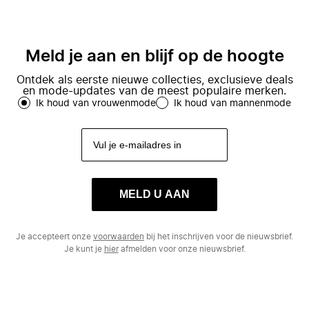
Meld je aan en blijf op de hoogte
Ontdek als eerste nieuwe collecties, exclusieve deals
en mode-updates van de meest populaire merken.
Ik houd van vrouwenmode
Ik houd van mannenmode
MELD U AAN
Je accepteert onze
voorwaarden
bij het inschrijven voor de nieuwsbrief.
Je kunt je
hier
afmelden voor onze nieuwsbrief.