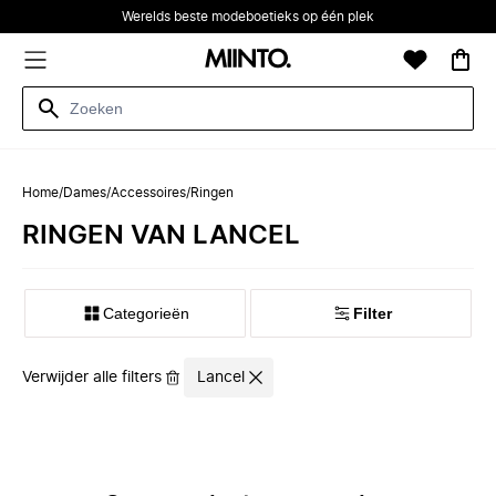
Werelds beste modeboetieks op één plek
Home
/
Dames
/
Accessoires
/
Ringen
RINGEN VAN LANCEL
Categorieën
Filter
Verwijder alle filters
Lancel