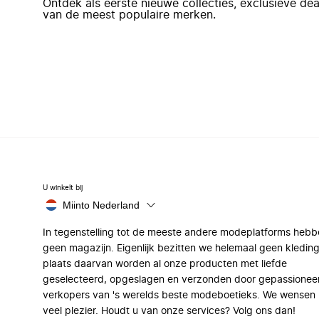
Ontdek als eerste nieuwe collecties, exclusieve d
van de meest populaire merken.
U winkelt bij
Miinto Nederland
In tegenstelling tot de meeste andere modeplatforms hebb
geen magazijn. Eigenlijk bezitten we helemaal geen kleding
plaats daarvan worden al onze producten met liefde
geselecteerd, opgeslagen en verzonden door gepassionee
verkopers van 's werelds beste modeboetieks. We wensen 
veel plezier. Houdt u van onze services? Volg ons dan!