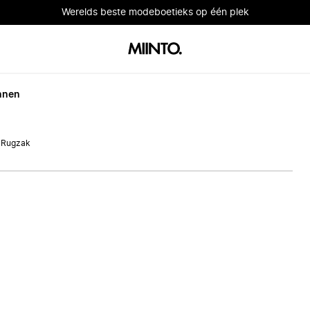
Werelds beste modeboetieks op één plek
nnen
 Rugzak