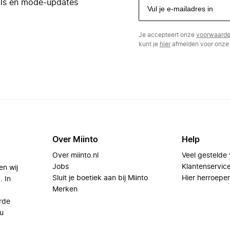
eals en mode-updates
Je accepteert onze
voorwaard
kunt je
hier
afmelden voor onze 
Over Miinto
Help
Over miinto.nl
Veel gestelde
Jobs
Klantenservic
en wij
Sluit je boetiek aan bij Miinto
Hier herroepe
. In
Merken
rde
u