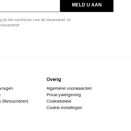
MELD U AAN
en
bij het inschrijven voor de nieuwsbrief. Je
nieuwsbrief.
Overig
 vragen
Algemene voorwaarden
e
Privacywetgeving
n (Retourneren)
Cookiebeleid
Cookie instellingen