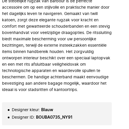
De stedelijke rugzak van Barbour is de perfecte
accessoire om op een stijlvolle en praktische manier door
het dagelijks leven te navigeren. Gemaakt van twill
katoen, zorgt deze elegante rugzak voor kracht en
comfort met gewatteerde schouderbanden en een stevig
bovenhandvat voor veelzijdige draagopties. De ritssluiting
biedt maximale bescherming voor uw persoonlijke
bezittingen, terwijl de externe insteekzakken essentiële
items binnen handbereik houden. Het zorgvuldig
ontworpen interieur beschikt over een speciaal laptopvak
en een met rits afsluitbaar veiligheidsvak om
technologische apparaten en waardevolle spullen te
beschermen. De handige achterband maakt eenvoudige
bevestiging aan andere bagage mogelijk, waardoor het
ideaal is voor stadsritten of kantoortrips.
Designer kleur
:
Blauw
Designer ID
:
BOUBA0735_NY91