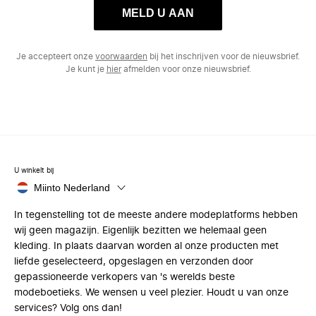
MELD U AAN
Je accepteert onze
voorwaarden
bij het inschrijven voor de nieuwsbrief.
Je kunt je
hier
afmelden voor onze nieuwsbrief.
U winkelt bij
Miinto Nederland
In tegenstelling tot de meeste andere modeplatforms hebben
wij geen magazijn. Eigenlijk bezitten we helemaal geen
kleding. In plaats daarvan worden al onze producten met
liefde geselecteerd, opgeslagen en verzonden door
gepassioneerde verkopers van 's werelds beste
modeboetieks. We wensen u veel plezier. Houdt u van onze
services? Volg ons dan!