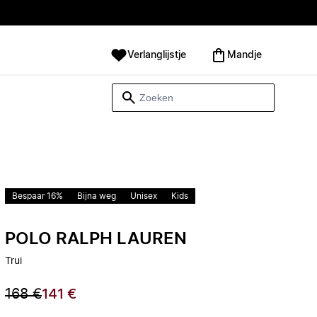
Verlanglijstje
Mandje
Bespaar 16%
Bijna weg
Unisex
Kids
POLO RALPH LAUREN
Trui
168 €
141 €