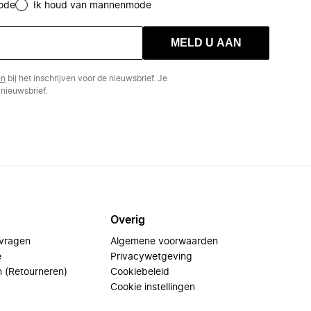
ode
Ik houd van mannenmode
MELD U AAN
en
bij het inschrijven voor de nieuwsbrief. Je
nieuwsbrief.
Overig
 vragen
Algemene voorwaarden
e
Privacywetgeving
n (Retourneren)
Cookiebeleid
Cookie instellingen