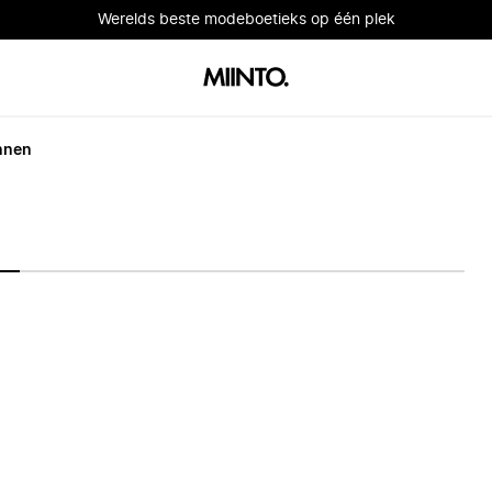
Werelds beste modeboetieks op één plek
nnen