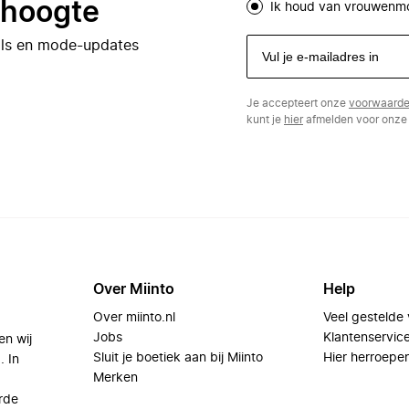
e hoogte
Ik houd van vrouwenm
eals en mode-updates
Je accepteert onze
voorwaard
kunt je
hier
afmelden voor onze 
Over Miinto
Help
Over miinto.nl
Veel gestelde
Jobs
Klantenservic
en wij
Sluit je boetiek aan bij Miinto
Hier herroepe
. In
Merken
rde