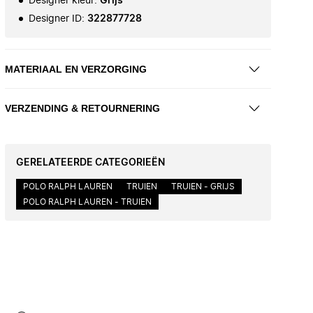
Designer kleur
:
Grijs
Designer ID
:
322877728
MATERIAAL EN VERZORGING
VERZENDING & RETOURNERING
GERELATEERDE CATEGORIEËN
POLO RALPH LAUREN
TRUIEN
TRUIEN - GRIJS
POLO RALPH LAUREN - TRUIEN