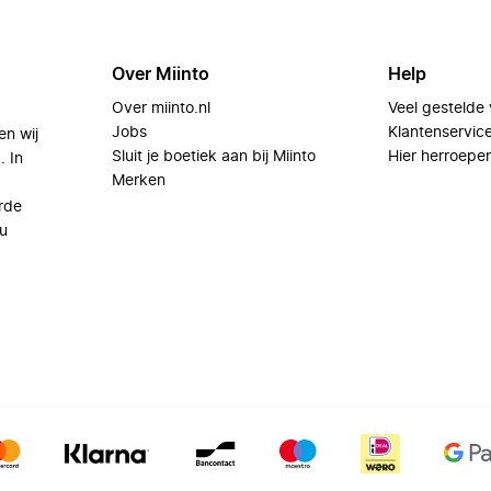
Over Miinto
Help
Over miinto.nl
Veel gestelde
Jobs
Klantenservic
en wij
Sluit je boetiek aan bij Miinto
Hier herroepe
. In
Merken
rde
u