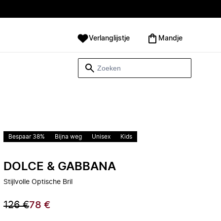
Verlanglijstje
Mandje
Bespaar 38%
Bijna weg
Unisex
Kids
DOLCE & GABBANA
Stijlvolle Optische Bril
126 €
78 €