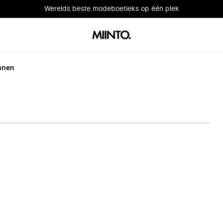
Werelds beste modeboetieks op één plek
nnen